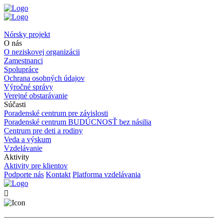
Nórsky projekt
O nás
O neziskovej organizácii
Zamestnanci
Spolupráce
Ochrana osobných údajov
Výročné správy
Verejné obstarávanie
Súčasti
Poradenské centrum pre závislosti
Poradenské centrum BUDÚCNOSŤ bez násilia
Centrum pre deti a rodiny
Veda a výskum
Vzdelávanie
Aktivity
Aktivity pre klientov
Podporte nás
Kontakt
Platforma vzdelávania
