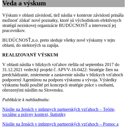
Veda a výskum
Výskum v oblasti závislostí, tiež násilia v kontexte závislostí prináša
možnosť získať nové poznatky, ktoré sú východiskom efektívnych
stratégií neziskovej organizácie BUDÚCNOSŤ a intervencií jej
pracovníkov.
BUDÚCNOSŤ,n.o. preto sleduje všetky nové výskumy v tejto
oblasti, do niektorých sa zapája.
REALIZOVANÝ VÝSKUM
V oblasti násilia v blízkych vzťahov riešila od septembra 2017 do
31.12.2021 vedecký projekt č. APVV-16-0422: Stratégie žien na
predchádzanie, zmiernenie a zastavenie násilia v blízkych vzťahoch
podporený Agentúrou na podporu výskumu a vývoja. Výsledky
výskumu budú použité pri koncepcii stratégie práce s osobami,
ohrozenými násilím na Slovensku.
Publikácie k nahliadnutiu:
Násilie na ženách v intímnych partnerských vzťahoch – Teórie,
sociálne a právny kontext, štatistiky
Násilie na ženách v intímnych partnerských vzťahoch – Pomoc a