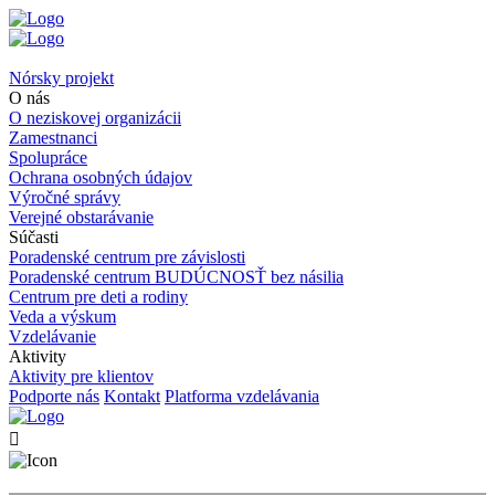
Nórsky projekt
O nás
O neziskovej organizácii
Zamestnanci
Spolupráce
Ochrana osobných údajov
Výročné správy
Verejné obstarávanie
Súčasti
Poradenské centrum pre závislosti
Poradenské centrum BUDÚCNOSŤ bez násilia
Centrum pre deti a rodiny
Veda a výskum
Vzdelávanie
Aktivity
Aktivity pre klientov
Podporte nás
Kontakt
Platforma vzdelávania
