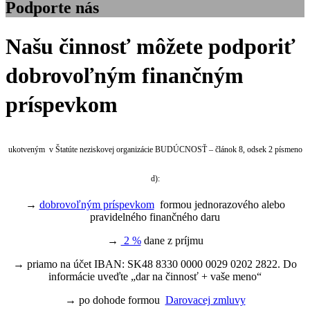
Podporte nás
Našu činnosť môžete podporiť
dobrovoľným finančným
príspevkom
ukotveným v Štatúte neziskovej organizácie BUDÚCNOSŤ – článok 8, odsek 2 písmeno
d):
→
dobrovoľným príspevkom
formou jednorazového alebo
pravidelného finančného daru
→
2 %
dane z príjmu
→ priamo na účet IBAN: SK48 8330 0000 0029 0202 2822. Do
informácie uveďte „dar na činnosť + vaše meno“
→ po dohode formou
Darovacej zmluvy