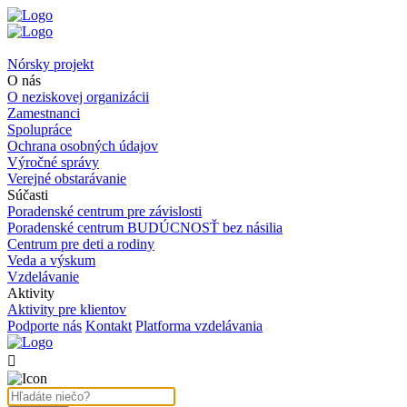
Nórsky projekt
O nás
O neziskovej organizácii
Zamestnanci
Spolupráce
Ochrana osobných údajov
Výročné správy
Verejné obstarávanie
Súčasti
Poradenské centrum pre závislosti
Poradenské centrum BUDÚCNOSŤ bez násilia
Centrum pre deti a rodiny
Veda a výskum
Vzdelávanie
Aktivity
Aktivity pre klientov
Podporte nás
Kontakt
Platforma vzdelávania
