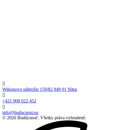
Ďalší externí spolupracovníci
Mgr. Andrea Juhásová, PhD. – psychologička, supervízorka
doc. PhDr. Milan Tomka, PhD. – sociálny poradca
Mgr. Kristína Petrovičová – peer konzultantka
Mgr. Tatiana Ďúranová – sociálna poradkyňa

Wilsonovo nábrežie 159/82 949 01 Nitra

+421 908 022 452

info@buducnost.eu
© 2026 Budúcnosť. Všetky práva vyhradené.