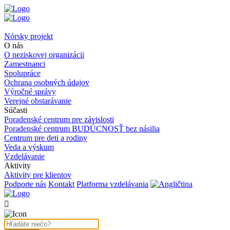
Nórsky projekt
O nás
O neziskovej organizácii
Zamestnanci
Spolupráce
Ochrana osobných údajov
Výročné správy
Verejné obstarávanie
Súčasti
Poradenské centrum pre závislosti
Poradenské centrum BUDÚCNOSŤ bez násilia
Centrum pre deti a rodiny
Veda a výskum
Vzdelávanie
Aktivity
Aktivity pre klientov
Podporte nás
Kontakt
Platforma vzdelávania
