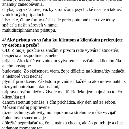
známky zanedbávania,
chýbajúcej vzťahovej väzby s rodičom, psychické násilie a taktiež
v niektorých prípadoch
i fyzické, či iné formy násilia. Je preto potrebné tieto dve témy
spájať a riešiť zároveň v rámci
multidisciplinárneho prístupu.
4/ Aký prístup vo vzťahu ku klientom a klientkám preferujete
vy osobne a prečo?
OD: Z mojej pozície sa snažím v prvom rade vytvárať atmosféru
bezpečia a bezpodmienečného
prijatia. Ako kľúčové vnímam vytvorenie si vzťahu s klientom/tkou
a jeho postupné
budovanie. Zo skúsenosti viem, že je dôležité na klienta/tky netlačiť
a niektoré veci nechať
plynúť prirodzene. Základom je vnímať každého ako individualitu s
rôznymi potrebami, danosťami,
pripravenosťou niečo v živote meniť. Reflektujem najmä na to, čo
klient/tka pri
danom stretnutí prináša, s čím prichádza, aký deň má za sebou.
Môžem mať aj pripravené
rôzne techniky, aktivity, no napokon sa stretnutie môže vyvíjať
úplne iným smerom a je
dôležité nepretláčať to, čo ja mám a chcem, ale čo potrebuje a chce
v danom momente ten