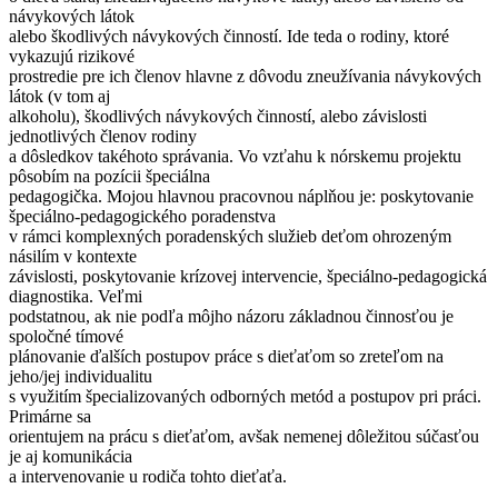
návykových látok
alebo škodlivých návykových činností. Ide teda o rodiny, ktoré
vykazujú rizikové
prostredie pre ich členov hlavne z dôvodu zneužívania návykových
látok (v tom aj
alkoholu), škodlivých návykových činností, alebo závislosti
jednotlivých členov rodiny
a dôsledkov takéhoto správania. Vo vzťahu k nórskemu projektu
pôsobím na pozícii špeciálna
pedagogička. Mojou hlavnou pracovnou náplňou je: poskytovanie
špeciálno-pedagogického poradenstva
v rámci komplexných poradenských služieb deťom ohrozeným
násilím v kontexte
závislosti, poskytovanie krízovej intervencie, špeciálno-pedagogická
diagnostika. Veľmi
podstatnou, ak nie podľa môjho názoru základnou činnosťou je
spoločné tímové
plánovanie ďalších postupov práce s dieťaťom so zreteľom na
jeho/jej individualitu
s využitím špecializovaných odborných metód a postupov pri práci.
Primárne sa
orientujem na prácu s dieťaťom, avšak nemenej dôležitou súčasťou
je aj komunikácia
a intervenovanie u rodiča tohto dieťaťa.