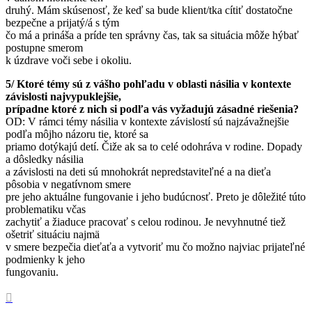
druhý. Mám skúsenosť, že keď sa bude klient/tka cítiť dostatočne
bezpečne a prijatý/á s tým
čo má a prináša a príde ten správny čas, tak sa situácia môže hýbať
postupne smerom
k úzdrave voči sebe i okoliu.
5/ Ktoré témy sú z vášho pohľadu v oblasti násilia v kontexte
závislosti najvypuklejšie,
prípadne ktoré z nich si podľa vás vyžadujú zásadné riešenia?
OD: V rámci témy násilia v kontexte závislostí sú najzávažnejšie
podľa môjho názoru tie, ktoré sa
priamo dotýkajú detí. Čiže ak sa to celé odohráva v rodine. Dopady
a dôsledky násilia
a závislosti na deti sú mnohokrát nepredstaviteľné a na dieťa
pôsobia v negatívnom smere
pre jeho aktuálne fungovanie i jeho budúcnosť. Preto je dôležité túto
problematiku včas
zachytiť a žiaduce pracovať s celou rodinou. Je nevyhnutné tiež
ošetriť situáciu najmä
v smere bezpečia dieťaťa a vytvoriť mu čo možno najviac prijateľné
podmienky k jeho
fungovaniu.
