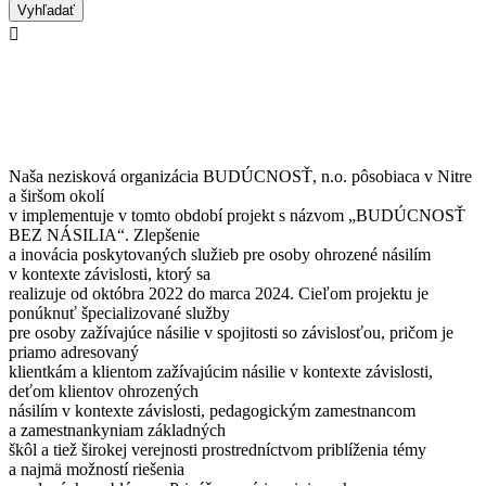

Naša nezisková organizácia BUDÚCNOSŤ, n.o. pôsobiaca v Nitre
a širšom okolí
v implementuje v tomto období projekt s názvom „BUDÚCNOSŤ
BEZ NÁSILIA“. Zlepšenie
a inovácia poskytovaných služieb pre osoby ohrozené násilím
v kontexte závislosti, ktorý sa
realizuje od októbra 2022 do marca 2024. Cieľom projektu je
ponúknuť špecializované služby
pre osoby zažívajúce násilie v spojitosti so závislosťou, pričom je
priamo adresovaný
klientkám a klientom zažívajúcim násilie v kontexte závislosti,
deťom klientov ohrozených
násilím v kontexte závislosti, pedagogickým zamestnancom
a zamestnankyniam základných
škôl a tiež širokej verejnosti prostredníctvom priblíženia témy
a najmä možností riešenia