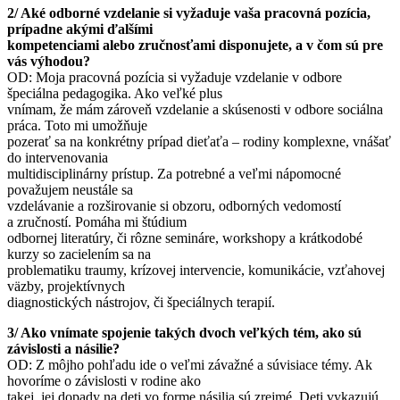
2/ Aké odborné vzdelanie si vyžaduje vaša pracovná pozícia,
prípadne akými ďalšími
kompetenciami alebo zručnosťami disponujete, a v čom sú pre
vás výhodou?
OD: Moja pracovná pozícia si vyžaduje vzdelanie v odbore
špeciálna pedagogika. Ako veľké plus
vnímam, že mám zároveň vzdelanie a skúsenosti v odbore sociálna
práca. Toto mi umožňuje
pozerať sa na konkrétny prípad dieťaťa – rodiny komplexne, vnášať
do intervenovania
multidisciplinárny prístup. Za potrebné a veľmi nápomocné
považujem neustále sa
vzdelávanie a rozširovanie si obzoru, odborných vedomostí
a zručností. Pomáha mi štúdium
odbornej literatúry, či rôzne semináre, workshopy a krátkodobé
kurzy so zacielením sa na
problematiku traumy, krízovej intervencie, komunikácie, vzťahovej
väzby, projektívnych
diagnostických nástrojov, či špeciálnych terapií.
3/ Ako vnímate spojenie takých dvoch veľkých tém, ako sú
závislosti a násilie?
OD: Z môjho pohľadu ide o veľmi závažné a súvisiace témy. Ak
hovoríme o závislosti v rodine ako
takej, jej dopady na deti vo forme násilia sú zrejmé. Deti vykazujú