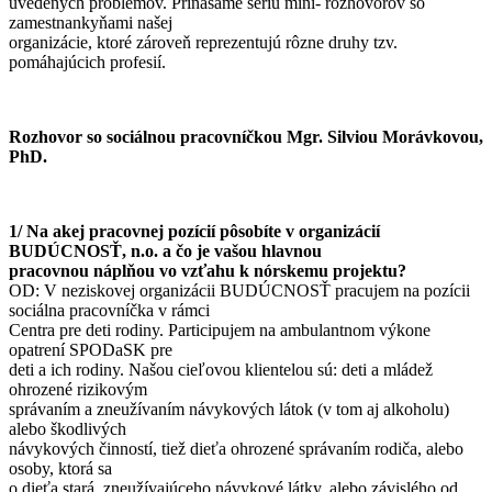
uvedených problémov. Prinášame sériu mini- rozhovorov so
zamestnankyňami našej
organizácie, ktoré zároveň reprezentujú rôzne druhy tzv.
pomáhajúcich profesií.
Rozhovor so sociálnou pracovníčkou Mgr. Silviou Morávkovou,
PhD.
1/ Na akej pracovnej pozícií pôsobíte v organizácií
BUDÚCNOSŤ, n.o. a čo je vašou hlavnou
pracovnou náplňou vo vzťahu k nórskemu projektu?
OD: V neziskovej organizácii BUDÚCNOSŤ pracujem na pozícii
sociálna pracovníčka v rámci
Centra pre deti rodiny. Participujem na ambulantnom výkone
opatrení SPODaSK pre
deti a ich rodiny. Našou cieľovou klientelou sú: deti a mládež
ohrozené rizikovým
správaním a zneužívaním návykových látok (v tom aj alkoholu)
alebo škodlivých
návykových činností, tiež dieťa ohrozené správaním rodiča, alebo
osoby, ktorá sa
o dieťa stará, zneužívajúceho návykové látky, alebo závislého od