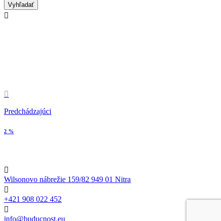


Predchádzajúci
2 %

Wilsonovo nábrežie 159/82 949 01 Nitra

+421 908 022 452

info@buducnost.eu