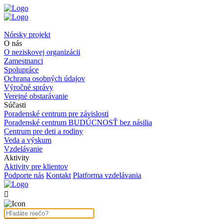
Nórsky projekt
O nás
O neziskovej organizácii
Zamestnanci
Spolupráce
Ochrana osobných údajov
Výročné správy
Verejné obstarávanie
Súčasti
Poradenské centrum pre závislosti
Poradenské centrum BUDÚCNOSŤ bez násilia
Centrum pre deti a rodiny
Veda a výskum
Vzdelávanie
Aktivity
Aktivity pre klientov
Podporte nás
Kontakt
Platforma vzdelávania
