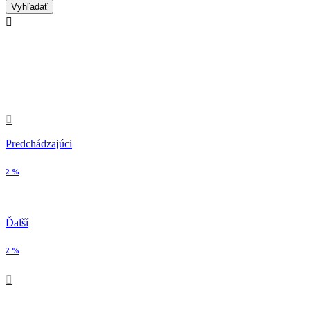


Predchádzajúci
2 %
Ďalší
2 %
