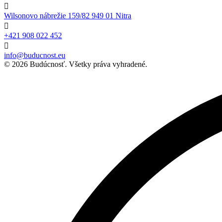

Wilsonovo nábrežie 159/82 949 01 Nitra

+421 908 022 452

info@buducnost.eu
© 2026 Budúcnosť. Všetky práva vyhradené.