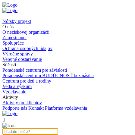
Nórsky projekt
O nás
O neziskovej organizácii
Zamestnanci
Spolupráce
Ochrana osobných údajov
Výročné správy
Verejné obstarávanie
Súčasti
Poradenské centrum pre závislosti
Poradenské centrum BUDÚCNOSŤ bez násilia
Centrum pre deti a rodiny
Veda a výskum
Vzdelávanie
Aktivity
Aktivity pre klientov
Podporte nás
Kontakt
Platforma vzdelávania
